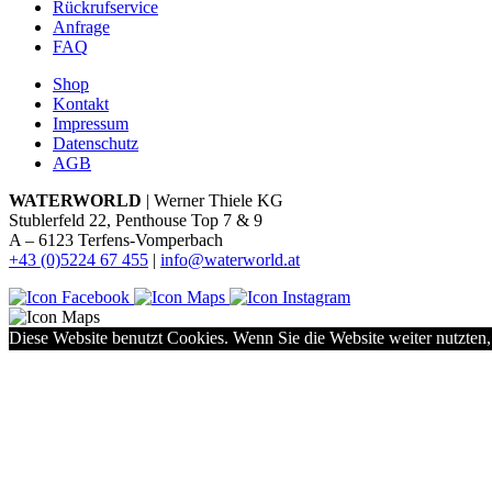
Rückrufservice
Anfrage
FAQ
Shop
Kontakt
Impressum
Datenschutz
AGB
WATERWORLD
| Werner Thiele KG
Stublerfeld 22, Penthouse Top 7 & 9
A – 6123 Terfens-Vomperbach
+43 (0)5224 67 455
|
info@waterworld.at
Diese Website benutzt Cookies. Wenn Sie die Website weiter nutzten,