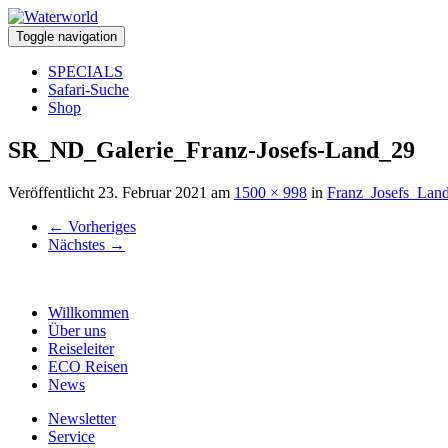
Toggle navigation
SPECIALS
Safari-Suche
Shop
SR_ND_Galerie_Franz-Josefs-Land_29
Veröffentlicht
23. Februar 2021
am
1500 × 998
in
Franz_Josefs_Lan
←
Vorheriges
Nächstes
→
Willkommen
Über uns
Reiseleiter
ECO Reisen
News
Newsletter
Service