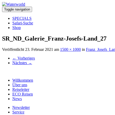
Toggle navigation
SPECIALS
Safari-Suche
Shop
SR_ND_Galerie_Franz-Josefs-Land_27
Veröffentlicht
23. Februar 2021
am
1500 × 1000
in
Franz_Josefs_La
←
Vorheriges
Nächstes
→
Willkommen
Über uns
Reiseleiter
ECO Reisen
News
Newsletter
Service