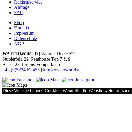
Rückrufservice
Anfrage
FAQ
Shop
Kontakt
Impressum
Datenschutz
AGB
WATERWORLD
| Werner Thiele KG
Stublerfeld 22, Penthouse Top 7 & 9
A – 6123 Terfens-Vomperbach
+43 (0)5224 67 455
|
info@waterworld.at
Diese Website benutzt Cookies. Wenn Sie die Website weiter nutzten,