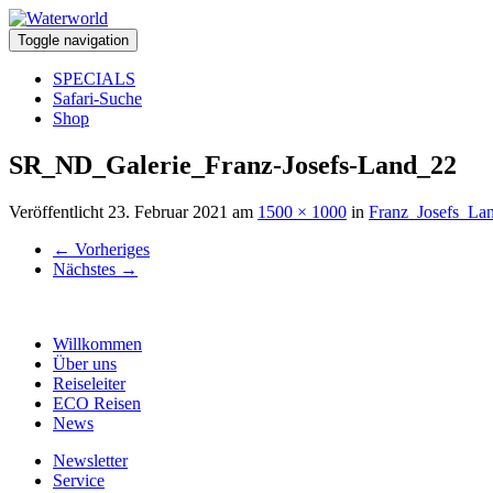
Toggle navigation
SPECIALS
Safari-Suche
Shop
SR_ND_Galerie_Franz-Josefs-Land_22
Veröffentlicht
23. Februar 2021
am
1500 × 1000
in
Franz_Josefs_La
←
Vorheriges
Nächstes
→
Willkommen
Über uns
Reiseleiter
ECO Reisen
News
Newsletter
Service