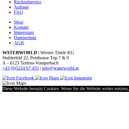
Rückrufservice
Anfrage
FAQ
Shop
Kontakt
Impressum
Datenschutz
AGB
WATERWORLD
| Werner Thiele KG
Stublerfeld 22, Penthouse Top 7 & 9
A – 6123 Terfens-Vomperbach
+43 (0)5224 67 455
|
info@waterworld.at
Diese Website benutzt Cookies. Wenn Sie die Website weiter nutzten,