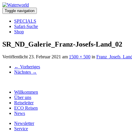
Toggle navigation
SPECIALS
Safari-Suche
Shop
SR_ND_Galerie_Franz-Josefs-Land_02
Veröffentlicht
23. Februar 2021
am
1500 × 500
in
Franz_Josefs_Lan
←
Vorheriges
Nächstes
→
Willkommen
Über uns
Reiseleiter
ECO Reisen
News
Newsletter
Service