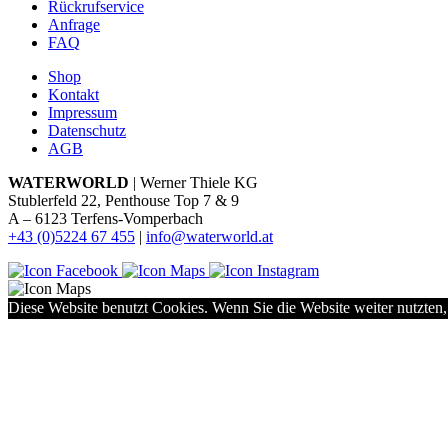
Rückrufservice
Anfrage
FAQ
Shop
Kontakt
Impressum
Datenschutz
AGB
WATERWORLD
| Werner Thiele KG
Stublerfeld 22, Penthouse Top 7 & 9
A – 6123 Terfens-Vomperbach
+43 (0)5224 67 455
|
info@waterworld.at
Diese Website benutzt Cookies. Wenn Sie die Website weiter nutzten,