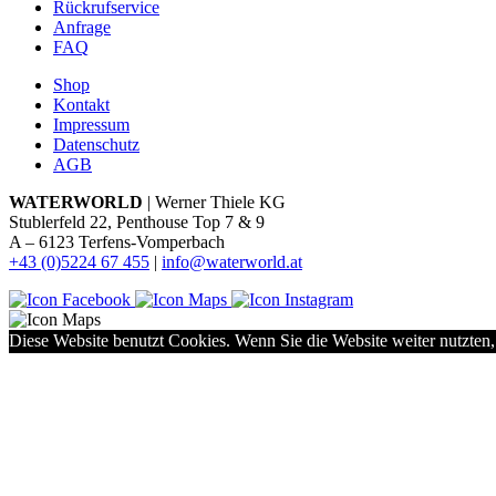
Rückrufservice
Anfrage
FAQ
Shop
Kontakt
Impressum
Datenschutz
AGB
WATERWORLD
| Werner Thiele KG
Stublerfeld 22, Penthouse Top 7 & 9
A – 6123 Terfens-Vomperbach
+43 (0)5224 67 455
|
info@waterworld.at
Diese Website benutzt Cookies. Wenn Sie die Website weiter nutzten,