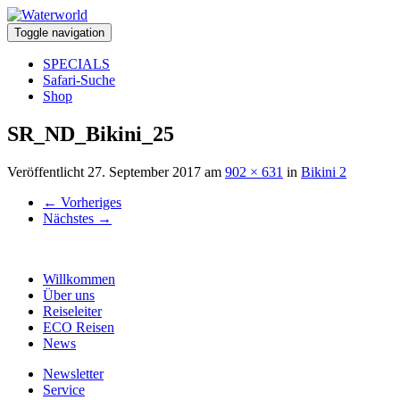
Toggle navigation
SPECIALS
Safari-Suche
Shop
SR_ND_Bikini_25
Veröffentlicht
27. September 2017
am
902 × 631
in
Bikini 2
←
Vorheriges
Nächstes
→
Willkommen
Über uns
Reiseleiter
ECO Reisen
News
Newsletter
Service