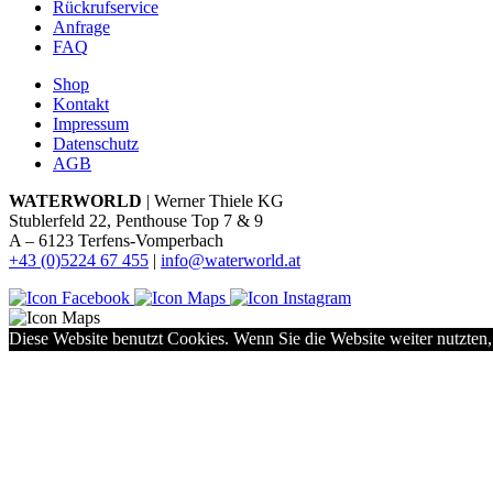
Rückrufservice
Anfrage
FAQ
Shop
Kontakt
Impressum
Datenschutz
AGB
WATERWORLD
| Werner Thiele KG
Stublerfeld 22, Penthouse Top 7 & 9
A – 6123 Terfens-Vomperbach
+43 (0)5224 67 455
|
info@waterworld.at
Diese Website benutzt Cookies. Wenn Sie die Website weiter nutzten,