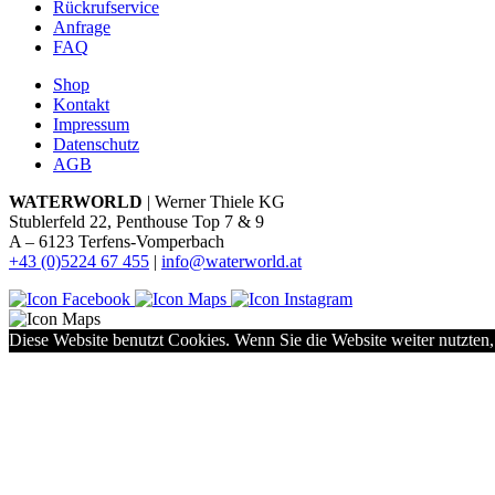
Rückrufservice
Anfrage
FAQ
Shop
Kontakt
Impressum
Datenschutz
AGB
WATERWORLD
| Werner Thiele KG
Stublerfeld 22, Penthouse Top 7 & 9
A – 6123 Terfens-Vomperbach
+43 (0)5224 67 455
|
info@waterworld.at
Diese Website benutzt Cookies. Wenn Sie die Website weiter nutzten,