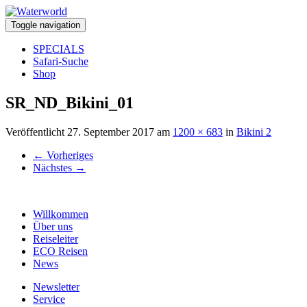
Toggle navigation
SPECIALS
Safari-Suche
Shop
SR_ND_Bikini_01
Veröffentlicht
27. September 2017
am
1200 × 683
in
Bikini 2
←
Vorheriges
Nächstes
→
Willkommen
Über uns
Reiseleiter
ECO Reisen
News
Newsletter
Service