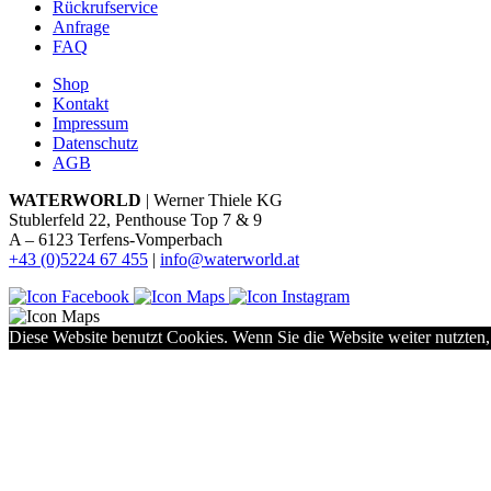
Rückrufservice
Anfrage
FAQ
Shop
Kontakt
Impressum
Datenschutz
AGB
WATERWORLD
| Werner Thiele KG
Stublerfeld 22, Penthouse Top 7 & 9
A – 6123 Terfens-Vomperbach
+43 (0)5224 67 455
|
info@waterworld.at
Diese Website benutzt Cookies. Wenn Sie die Website weiter nutzten,