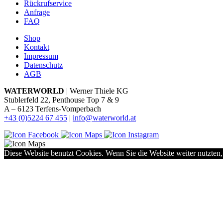
Rückrufservice
Anfrage
FAQ
Shop
Kontakt
Impressum
Datenschutz
AGB
WATERWORLD
| Werner Thiele KG
Stublerfeld 22, Penthouse Top 7 & 9
A – 6123 Terfens-Vomperbach
+43 (0)5224 67 455
|
info@waterworld.at
Diese Website benutzt Cookies. Wenn Sie die Website weiter nutzten,