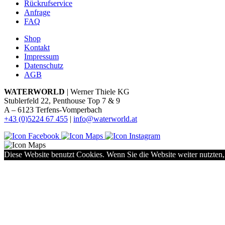
Rückrufservice
Anfrage
FAQ
Shop
Kontakt
Impressum
Datenschutz
AGB
WATERWORLD
| Werner Thiele KG
Stublerfeld 22, Penthouse Top 7 & 9
A – 6123 Terfens-Vomperbach
+43 (0)5224 67 455
|
info@waterworld.at
Diese Website benutzt Cookies. Wenn Sie die Website weiter nutzten,