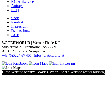
Rückrufservice
Anfrage
FAQ
Shop
Kontakt
Impressum
Datenschutz
AGB
WATERWORLD
| Werner Thiele KG
Stublerfeld 22, Penthouse Top 7 & 9
A – 6123 Terfens-Vomperbach
+43 (0)5224 67 455
|
info@waterworld.at
Diese Website benutzt Cookies. Wenn Sie die Website weiter nutzten,