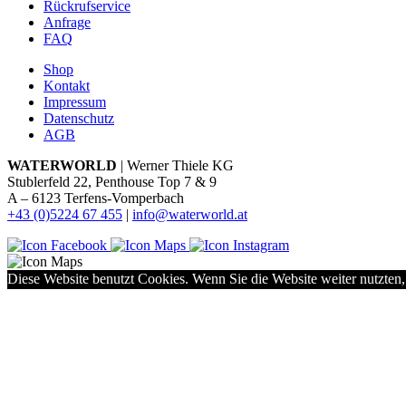
Rückrufservice
Anfrage
FAQ
Shop
Kontakt
Impressum
Datenschutz
AGB
WATERWORLD
| Werner Thiele KG
Stublerfeld 22, Penthouse Top 7 & 9
A – 6123 Terfens-Vomperbach
+43 (0)5224 67 455
|
info@waterworld.at
Diese Website benutzt Cookies. Wenn Sie die Website weiter nutzten,