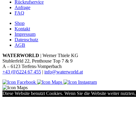
Rückrufservice
Anfrage
FAQ
Shop
Kontakt
Impressum
Datenschutz
AGB
WATERWORLD
| Werner Thiele KG
Stublerfeld 22, Penthouse Top 7 & 9
A – 6123 Terfens-Vomperbach
+43 (0)5224 67 455
|
info@waterworld.at
Diese Website benutzt Cookies. Wenn Sie die Website weiter nutzten,