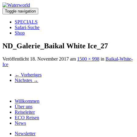
Toggle navigation
SPECIALS
Safari-Suche
Shop
ND_Galerie_Baikal White Ice_27
Veröffentlicht
18. November 2017
am
1500 × 998
in
Baikal-White-
Ice
←
Vorheriges
Nächstes
→
Willkommen
Über uns
Reiseleiter
ECO Reisen
News
Newsletter