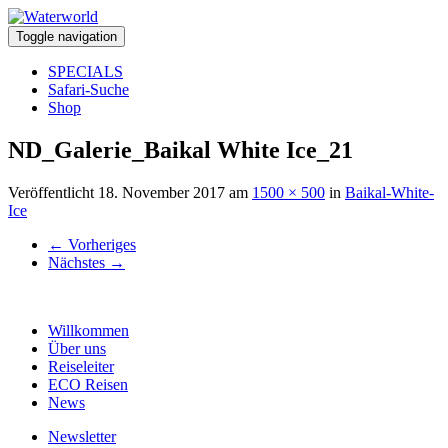
Toggle navigation
SPECIALS
Safari-Suche
Shop
ND_Galerie_Baikal White Ice_21
Veröffentlicht
18. November 2017
am
1500 × 500
in
Baikal-White-
Ice
←
Vorheriges
Nächstes
→
Willkommen
Über uns
Reiseleiter
ECO Reisen
News
Newsletter