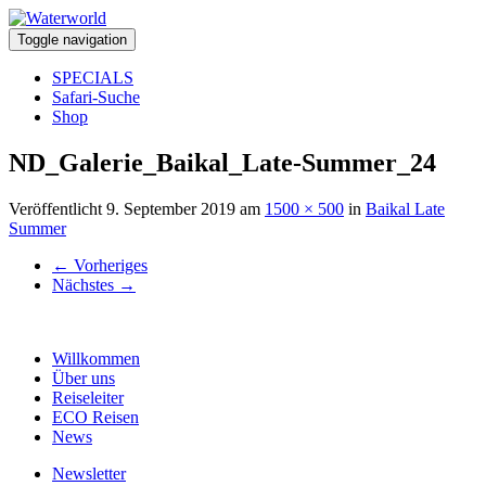
Toggle navigation
SPECIALS
Safari-Suche
Shop
ND_Galerie_Baikal_Late-Summer_24
Veröffentlicht
9. September 2019
am
1500 × 500
in
Baikal Late
Summer
←
Vorheriges
Nächstes
→
Willkommen
Über uns
Reiseleiter
ECO Reisen
News
Newsletter