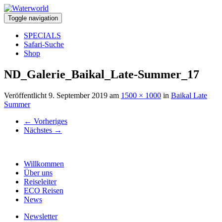
Toggle navigation
SPECIALS
Safari-Suche
Shop
ND_Galerie_Baikal_Late-Summer_17
Veröffentlicht
9. September 2019
am
1500 × 1000
in
Baikal Late
Summer
←
Vorheriges
Nächstes
→
Willkommen
Über uns
Reiseleiter
ECO Reisen
News
Newsletter