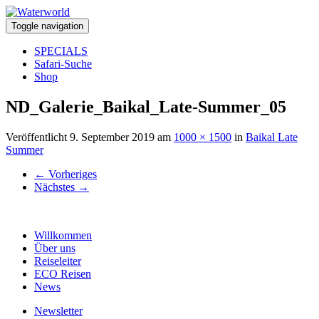
Toggle navigation
SPECIALS
Safari-Suche
Shop
ND_Galerie_Baikal_Late-Summer_05
Veröffentlicht
9. September 2019
am
1000 × 1500
in
Baikal Late
Summer
←
Vorheriges
Nächstes
→
Willkommen
Über uns
Reiseleiter
ECO Reisen
News
Newsletter