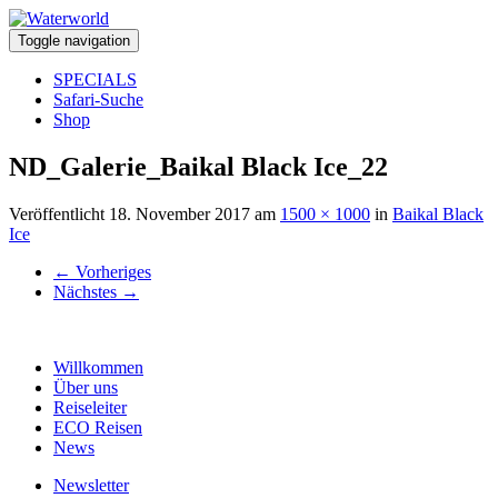
Toggle navigation
SPECIALS
Safari-Suche
Shop
ND_Galerie_Baikal Black Ice_22
Veröffentlicht
18. November 2017
am
1500 × 1000
in
Baikal Black
Ice
←
Vorheriges
Nächstes
→
Willkommen
Über uns
Reiseleiter
ECO Reisen
News
Newsletter