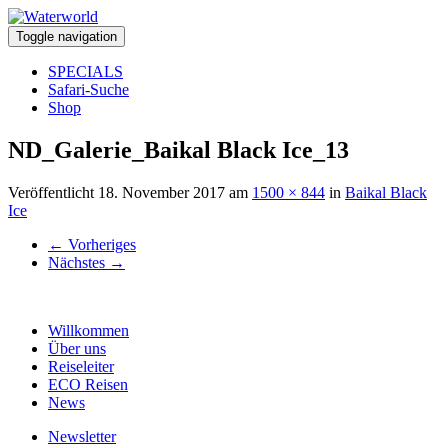
Toggle navigation
SPECIALS
Safari-Suche
Shop
ND_Galerie_Baikal Black Ice_13
Veröffentlicht
18. November 2017
am
1500 × 844
in
Baikal Black
Ice
←
Vorheriges
Nächstes
→
Willkommen
Über uns
Reiseleiter
ECO Reisen
News
Newsletter