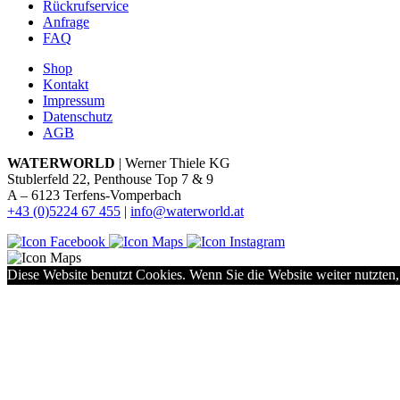
Rückrufservice
Anfrage
FAQ
Shop
Kontakt
Impressum
Datenschutz
AGB
WATERWORLD
| Werner Thiele KG
Stublerfeld 22, Penthouse Top 7 & 9
A – 6123 Terfens-Vomperbach
+43 (0)5224 67 455
|
info@waterworld.at
Diese Website benutzt Cookies. Wenn Sie die Website weiter nutzten,