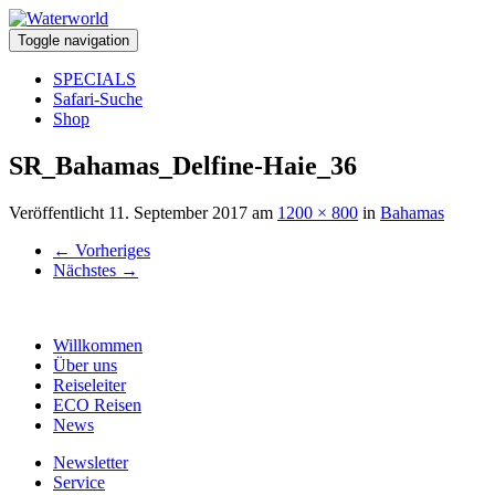
Toggle navigation
SPECIALS
Safari-Suche
Shop
SR_Bahamas_Delfine-Haie_36
Veröffentlicht
11. September 2017
am
1200 × 800
in
Bahamas
←
Vorheriges
Nächstes
→
Willkommen
Über uns
Reiseleiter
ECO Reisen
News
Newsletter
Service