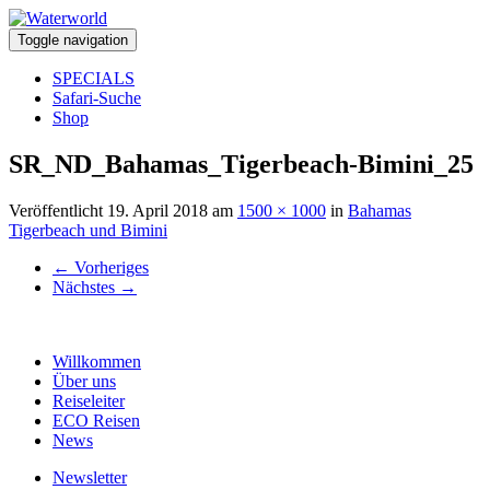
Toggle navigation
SPECIALS
Safari-Suche
Shop
SR_ND_Bahamas_Tigerbeach-Bimini_25
Veröffentlicht
19. April 2018
am
1500 × 1000
in
Bahamas
Tigerbeach und Bimini
←
Vorheriges
Nächstes
→
Willkommen
Über uns
Reiseleiter
ECO Reisen
News
Newsletter