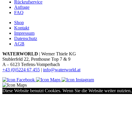
Rückrufservice
Anfrage
FAQ
Shop
Kontakt
Impressum
Datenschutz
AGB
WATERWORLD
| Werner Thiele KG
Stublerfeld 22, Penthouse Top 7 & 9
A – 6123 Terfens-Vomperbach
+43 (0)5224 67 455
|
info@waterworld.at
Diese Website benutzt Cookies. Wenn Sie die Website weiter nutzten,