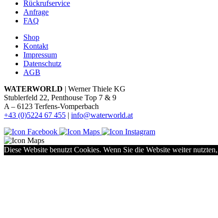
Rückrufservice
Anfrage
FAQ
Shop
Kontakt
Impressum
Datenschutz
AGB
WATERWORLD
| Werner Thiele KG
Stublerfeld 22, Penthouse Top 7 & 9
A – 6123 Terfens-Vomperbach
+43 (0)5224 67 455
|
info@waterworld.at
Diese Website benutzt Cookies. Wenn Sie die Website weiter nutzten,