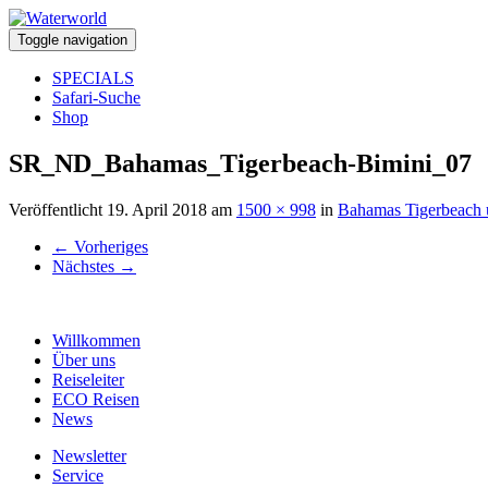
Toggle navigation
SPECIALS
Safari-Suche
Shop
SR_ND_Bahamas_Tigerbeach-Bimini_07
Veröffentlicht
19. April 2018
am
1500 × 998
in
Bahamas Tigerbeach 
←
Vorheriges
Nächstes
→
Willkommen
Über uns
Reiseleiter
ECO Reisen
News
Newsletter
Service