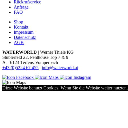
Rückrufservice
Anfrage
FAQ
Shop
Kontakt
Impressum
Datenschutz
AGB
WATERWORLD
| Werner Thiele KG
Stublerfeld 22, Penthouse Top 7 & 9
A – 6123 Terfens-Vomperbach
+43 (0)5224 67 455
|
info@waterworld.at
Diese Website benutzt Cookies. Wenn Sie die Website weiter nutzten,