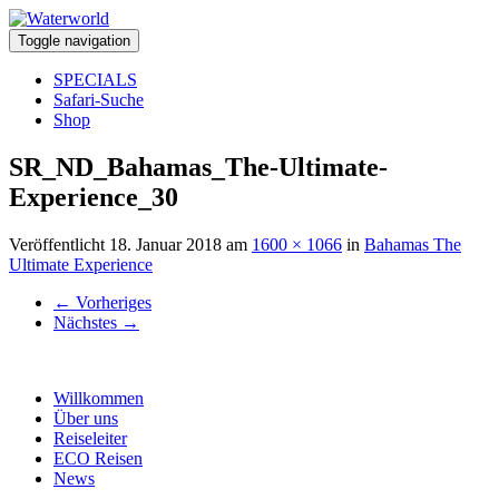
Toggle navigation
SPECIALS
Safari-Suche
Shop
SR_ND_Bahamas_The-Ultimate-
Experience_30
Veröffentlicht
18. Januar 2018
am
1600 × 1066
in
Bahamas The
Ultimate Experience
←
Vorheriges
Nächstes
→
Willkommen
Über uns
Reiseleiter
ECO Reisen
News