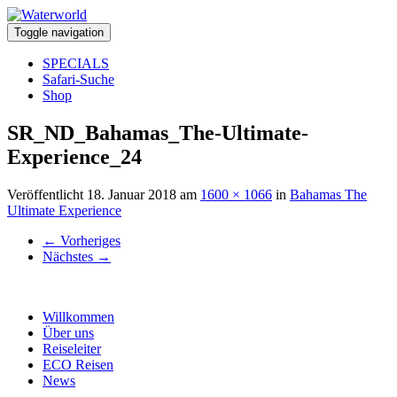
Toggle navigation
SPECIALS
Safari-Suche
Shop
SR_ND_Bahamas_The-Ultimate-
Experience_24
Veröffentlicht
18. Januar 2018
am
1600 × 1066
in
Bahamas The
Ultimate Experience
←
Vorheriges
Nächstes
→
Willkommen
Über uns
Reiseleiter
ECO Reisen
News