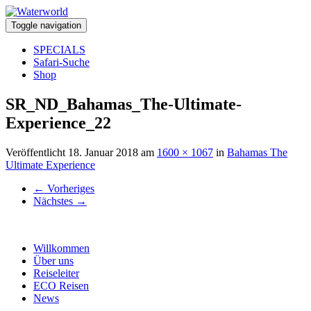
Toggle navigation
SPECIALS
Safari-Suche
Shop
SR_ND_Bahamas_The-Ultimate-
Experience_22
Veröffentlicht
18. Januar 2018
am
1600 × 1067
in
Bahamas The
Ultimate Experience
←
Vorheriges
Nächstes
→
Willkommen
Über uns
Reiseleiter
ECO Reisen
News