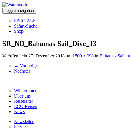
Toggle navigation
SPECIALS
Safari-Suche
Shop
SR_ND_Bahamas-Sail_Dive_13
Veröffentlicht
27. Dezember 2018
am
1500 × 998
in
Bahamas Sail a
←
Vorheriges
Nächstes
→
Willkommen
Über uns
Reiseleiter
ECO Reisen
News
Newsletter
Service