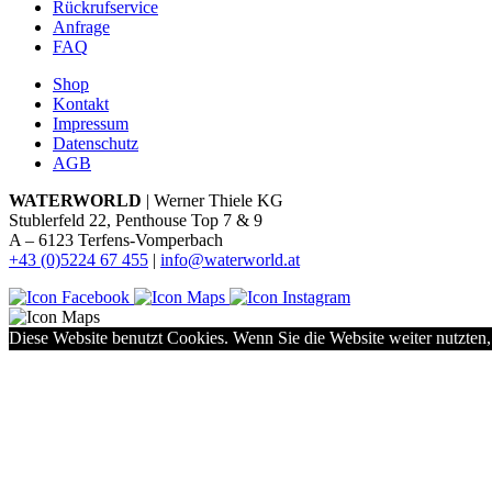
Rückrufservice
Anfrage
FAQ
Shop
Kontakt
Impressum
Datenschutz
AGB
WATERWORLD
| Werner Thiele KG
Stublerfeld 22, Penthouse Top 7 & 9
A – 6123 Terfens-Vomperbach
+43 (0)5224 67 455
|
info@waterworld.at
Diese Website benutzt Cookies. Wenn Sie die Website weiter nutzten,