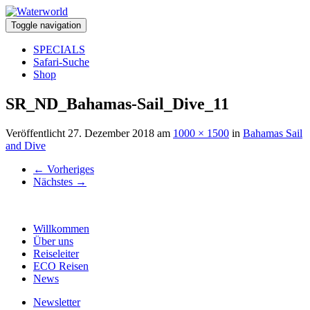
Toggle navigation
SPECIALS
Safari-Suche
Shop
SR_ND_Bahamas-Sail_Dive_11
Veröffentlicht
27. Dezember 2018
am
1000 × 1500
in
Bahamas Sail
and Dive
←
Vorheriges
Nächstes
→
Willkommen
Über uns
Reiseleiter
ECO Reisen
News
Newsletter