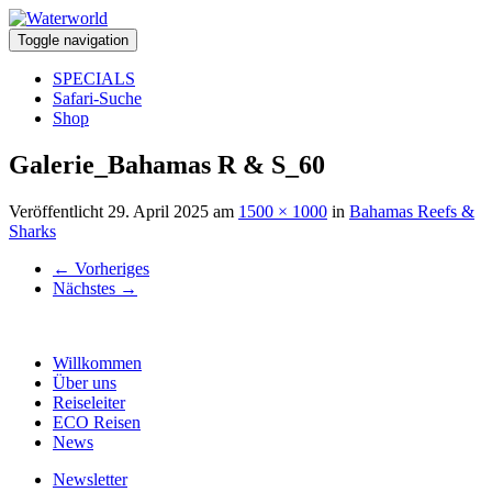
Toggle navigation
SPECIALS
Safari-Suche
Shop
Galerie_Bahamas R & S_60
Veröffentlicht
29. April 2025
am
1500 × 1000
in
Bahamas Reefs &
Sharks
←
Vorheriges
Nächstes
→
Willkommen
Über uns
Reiseleiter
ECO Reisen
News
Newsletter