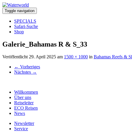
Toggle navigation
SPECIALS
Safari-Suche
Shop
Galerie_Bahamas R & S_33
Veröffentlicht
29. April 2025
am
1500 × 1000
in
Bahamas Reefs & S
←
Vorheriges
Nächstes
→
Willkommen
Über uns
Reiseleiter
ECO Reisen
News
Newsletter
Service