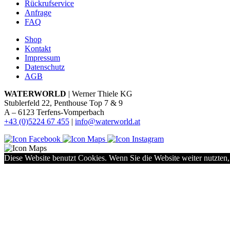
Rückrufservice
Anfrage
FAQ
Shop
Kontakt
Impressum
Datenschutz
AGB
WATERWORLD
| Werner Thiele KG
Stublerfeld 22, Penthouse Top 7 & 9
A – 6123 Terfens-Vomperbach
+43 (0)5224 67 455
|
info@waterworld.at
Diese Website benutzt Cookies. Wenn Sie die Website weiter nutzten,