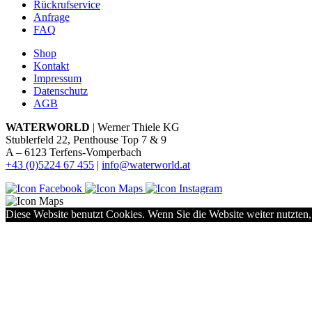
Rückrufservice
Anfrage
FAQ
Shop
Kontakt
Impressum
Datenschutz
AGB
WATERWORLD
| Werner Thiele KG
Stublerfeld 22, Penthouse Top 7 & 9
A – 6123 Terfens-Vomperbach
+43 (0)5224 67 455
|
info@waterworld.at
Diese Website benutzt Cookies. Wenn Sie die Website weiter nutzten,