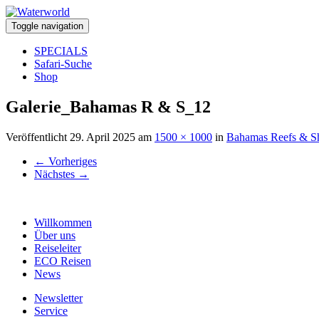
Toggle navigation
SPECIALS
Safari-Suche
Shop
Galerie_Bahamas R & S_12
Veröffentlicht
29. April 2025
am
1500 × 1000
in
Bahamas Reefs & S
←
Vorheriges
Nächstes
→
Willkommen
Über uns
Reiseleiter
ECO Reisen
News
Newsletter
Service