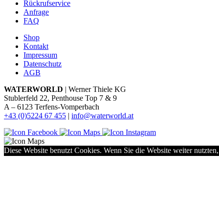
Rückrufservice
Anfrage
FAQ
Shop
Kontakt
Impressum
Datenschutz
AGB
WATERWORLD
| Werner Thiele KG
Stublerfeld 22, Penthouse Top 7 & 9
A – 6123 Terfens-Vomperbach
+43 (0)5224 67 455
|
info@waterworld.at
Diese Website benutzt Cookies. Wenn Sie die Website weiter nutzten,