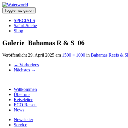
Toggle navigation
SPECIALS
Safari-Suche
Shop
Galerie_Bahamas R & S_06
Veröffentlicht
29. April 2025
am
1500 × 1000
in
Bahamas Reefs & S
←
Vorheriges
Nächstes
→
Willkommen
Über uns
Reiseleiter
ECO Reisen
News
Newsletter
Service