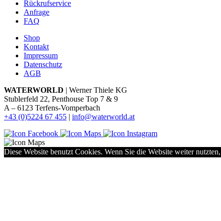
Rückrufservice
Anfrage
FAQ
Shop
Kontakt
Impressum
Datenschutz
AGB
WATERWORLD
| Werner Thiele KG
Stublerfeld 22, Penthouse Top 7 & 9
A – 6123 Terfens-Vomperbach
+43 (0)5224 67 455
|
info@waterworld.at
Diese Website benutzt Cookies. Wenn Sie die Website weiter nutzten,