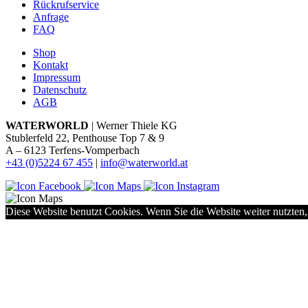
Rückrufservice
Anfrage
FAQ
Shop
Kontakt
Impressum
Datenschutz
AGB
WATERWORLD
| Werner Thiele KG
Stublerfeld 22, Penthouse Top 7 & 9
A – 6123 Terfens-Vomperbach
+43 (0)5224 67 455
|
info@waterworld.at
Diese Website benutzt Cookies. Wenn Sie die Website weiter nutzten,