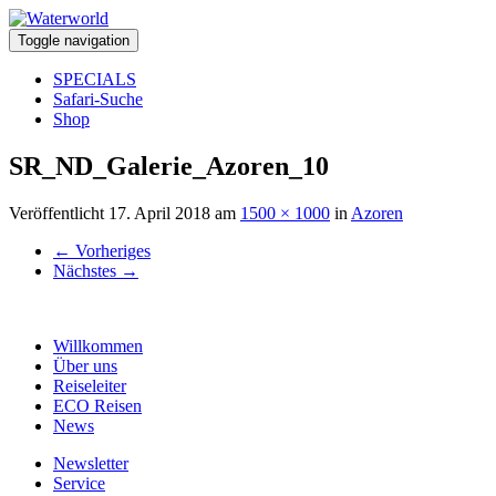
Toggle navigation
SPECIALS
Safari-Suche
Shop
SR_ND_Galerie_Azoren_10
Veröffentlicht
17. April 2018
am
1500 × 1000
in
Azoren
←
Vorheriges
Nächstes
→
Willkommen
Über uns
Reiseleiter
ECO Reisen
News
Newsletter
Service