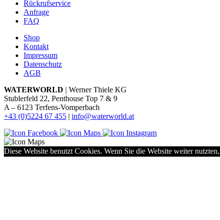
Rückrufservice
Anfrage
FAQ
Shop
Kontakt
Impressum
Datenschutz
AGB
WATERWORLD
| Werner Thiele KG
Stublerfeld 22, Penthouse Top 7 & 9
A – 6123 Terfens-Vomperbach
+43 (0)5224 67 455
|
info@waterworld.at
Diese Website benutzt Cookies. Wenn Sie die Website weiter nutzten,