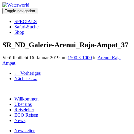
Toggle navigation
SPECIALS
Safari-Suche
Shop
SR_ND_Galerie-Arenui_Raja-Ampat_37
Veröffentlicht
16. Januar 2019
am
1500 × 1000
in
Arenui Raja
Ampat
←
Vorheriges
Nächstes
→
Willkommen
Über uns
Reiseleiter
ECO Reisen
News
Newsletter