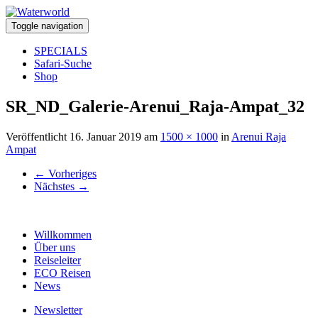
Toggle navigation
SPECIALS
Safari-Suche
Shop
SR_ND_Galerie-Arenui_Raja-Ampat_32
Veröffentlicht
16. Januar 2019
am
1500 × 1000
in
Arenui Raja
Ampat
←
Vorheriges
Nächstes
→
Willkommen
Über uns
Reiseleiter
ECO Reisen
News
Newsletter