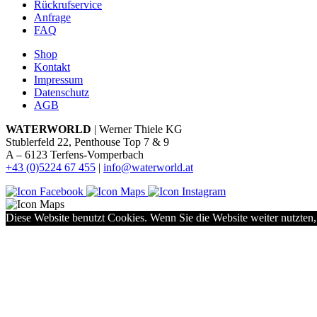
Rückrufservice
Anfrage
FAQ
Shop
Kontakt
Impressum
Datenschutz
AGB
WATERWORLD
| Werner Thiele KG
Stublerfeld 22, Penthouse Top 7 & 9
A – 6123 Terfens-Vomperbach
+43 (0)5224 67 455
|
info@waterworld.at
Diese Website benutzt Cookies. Wenn Sie die Website weiter nutzten,