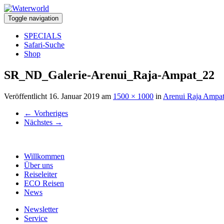
Toggle navigation
SPECIALS
Safari-Suche
Shop
SR_ND_Galerie-Arenui_Raja-Ampat_22
Veröffentlicht
16. Januar 2019
am
1500 × 1000
in
Arenui Raja Ampa
←
Vorheriges
Nächstes
→
Willkommen
Über uns
Reiseleiter
ECO Reisen
News
Newsletter
Service