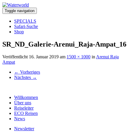
Toggle navigation
SPECIALS
Safari-Suche
Shop
SR_ND_Galerie-Arenui_Raja-Ampat_16
Veröffentlicht
16. Januar 2019
am
1500 × 1000
in
Arenui Raja
Ampat
←
Vorheriges
Nächstes
→
Willkommen
Über uns
Reiseleiter
ECO Reisen
News
Newsletter