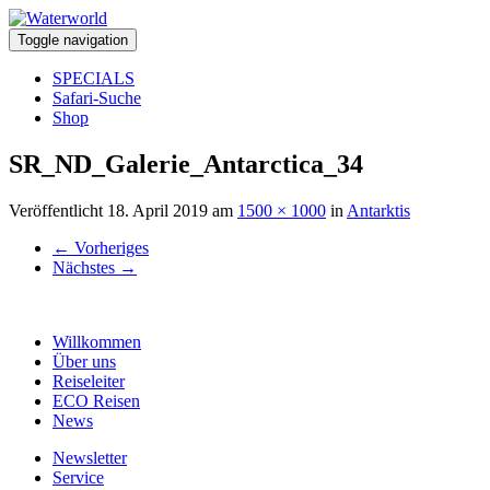
Toggle navigation
SPECIALS
Safari-Suche
Shop
SR_ND_Galerie_Antarctica_34
Veröffentlicht
18. April 2019
am
1500 × 1000
in
Antarktis
←
Vorheriges
Nächstes
→
Willkommen
Über uns
Reiseleiter
ECO Reisen
News
Newsletter
Service