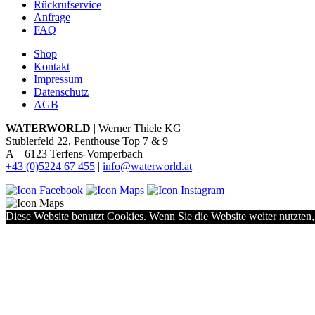
Rückrufservice
Anfrage
FAQ
Shop
Kontakt
Impressum
Datenschutz
AGB
WATERWORLD
| Werner Thiele KG
Stublerfeld 22, Penthouse Top 7 & 9
A – 6123 Terfens-Vomperbach
+43 (0)5224 67 455
|
info@waterworld.at
Diese Website benutzt Cookies. Wenn Sie die Website weiter nutzten,