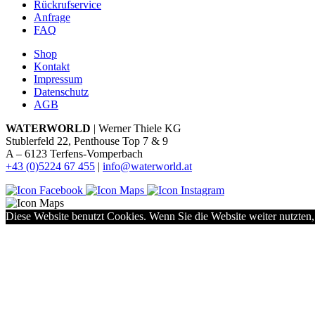
Rückrufservice
Anfrage
FAQ
Shop
Kontakt
Impressum
Datenschutz
AGB
WATERWORLD
| Werner Thiele KG
Stublerfeld 22, Penthouse Top 7 & 9
A – 6123 Terfens-Vomperbach
+43 (0)5224 67 455
|
info@waterworld.at
Diese Website benutzt Cookies. Wenn Sie die Website weiter nutzten,