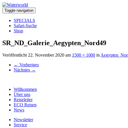
Toggle navigation
SPECIALS
Safari-Suche
Shop
SR_ND_Galerie_Aegypten_Nord49
Veröffentlicht
22. November 2020
am
1500 × 1000
in
Aegypten_Nor
←
Vorheriges
Nächstes
→
Willkommen
Über uns
Reiseleiter
ECO Reisen
News
Newsletter
Service