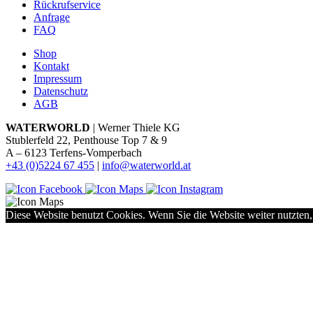
Rückrufservice
Anfrage
FAQ
Shop
Kontakt
Impressum
Datenschutz
AGB
WATERWORLD
| Werner Thiele KG
Stublerfeld 22, Penthouse Top 7 & 9
A – 6123 Terfens-Vomperbach
+43 (0)5224 67 455
|
info@waterworld.at
Diese Website benutzt Cookies. Wenn Sie die Website weiter nutzten,