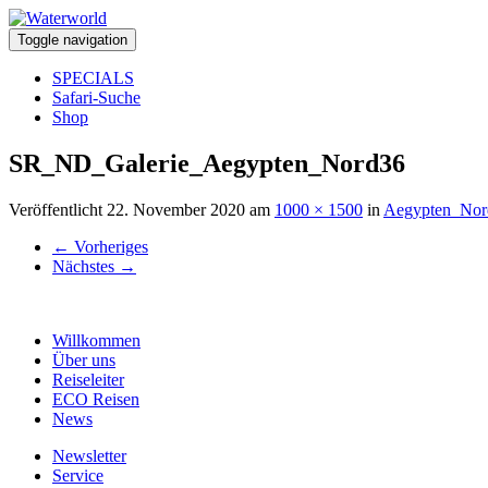
Toggle navigation
SPECIALS
Safari-Suche
Shop
SR_ND_Galerie_Aegypten_Nord36
Veröffentlicht
22. November 2020
am
1000 × 1500
in
Aegypten_Nor
←
Vorheriges
Nächstes
→
Willkommen
Über uns
Reiseleiter
ECO Reisen
News
Newsletter
Service