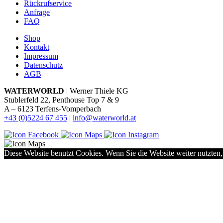
Rückrufservice
Anfrage
FAQ
Shop
Kontakt
Impressum
Datenschutz
AGB
WATERWORLD
| Werner Thiele KG
Stublerfeld 22, Penthouse Top 7 & 9
A – 6123 Terfens-Vomperbach
+43 (0)5224 67 455
|
info@waterworld.at
Diese Website benutzt Cookies. Wenn Sie die Website weiter nutzten,