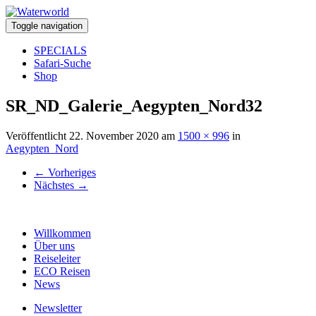
Toggle navigation
SPECIALS
Safari-Suche
Shop
SR_ND_Galerie_Aegypten_Nord32
Veröffentlicht
22. November 2020
am
1500 × 996
in
Aegypten_Nord
←
Vorheriges
Nächstes
→
Willkommen
Über uns
Reiseleiter
ECO Reisen
News
Newsletter