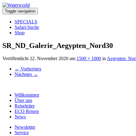
Toggle navigation
SPECIALS
Safari-Suche
Shop
SR_ND_Galerie_Aegypten_Nord30
Veröffentlicht
22. November 2020
am
1500 × 1000
in
Aegypten_Nor
←
Vorheriges
Nächstes
→
Willkommen
Über uns
Reiseleiter
ECO Reisen
News
Newsletter
Service