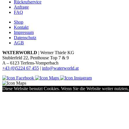
Rückrufservice
Anfrage
FAQ
Shop
Kontakt
Impressum
Datenschutz
AGB
WATERWORLD
| Werner Thiele KG
Stublerfeld 22, Penthouse Top 7 & 9
A – 6123 Terfens-Vomperbach
+43 (0)5224 67 455
|
info@waterworld.at
Diese Website benutzt Cookies. Wenn Sie die Website weiter nutzten,