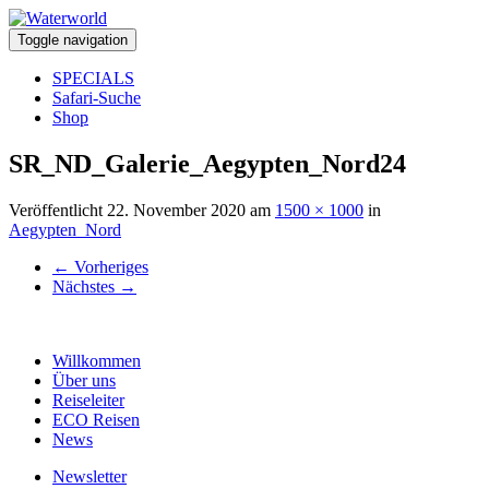
Toggle navigation
SPECIALS
Safari-Suche
Shop
SR_ND_Galerie_Aegypten_Nord24
Veröffentlicht
22. November 2020
am
1500 × 1000
in
Aegypten_Nord
←
Vorheriges
Nächstes
→
Willkommen
Über uns
Reiseleiter
ECO Reisen
News
Newsletter