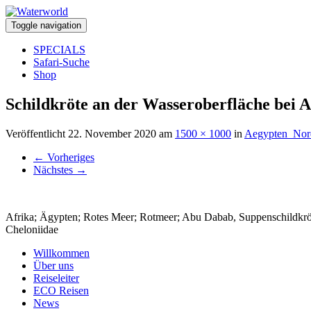
Toggle navigation
SPECIALS
Safari-Suche
Shop
Schildkröte an der Wasseroberfläche bei 
Veröffentlicht
22. November 2020
am
1500 × 1000
in
Aegypten_Nor
←
Vorheriges
Nächstes
→
Afrika; Ägypten; Rotes Meer; Rotmeer; Abu Dabab, Suppenschildkröte; 
Cheloniidae
Willkommen
Über uns
Reiseleiter
ECO Reisen
News