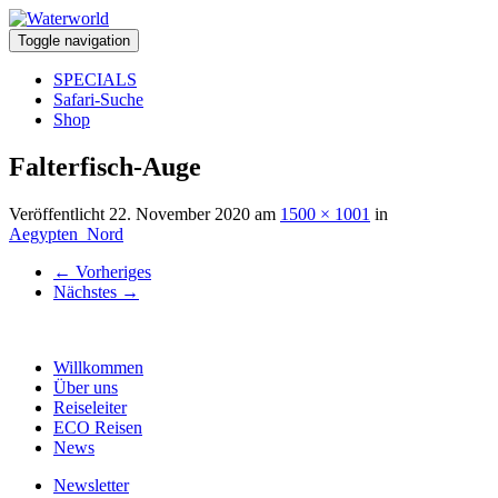
Toggle navigation
SPECIALS
Safari-Suche
Shop
Falterfisch-Auge
Veröffentlicht
22. November 2020
am
1500 × 1001
in
Aegypten_Nord
←
Vorheriges
Nächstes
→
Willkommen
Über uns
Reiseleiter
ECO Reisen
News
Newsletter